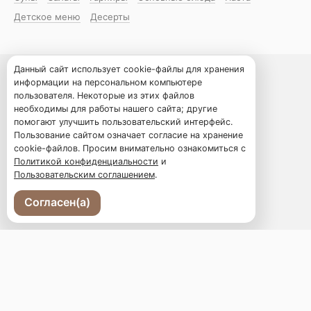
Детское меню
Десерты
Данный сайт использует cookie-файлы для хранения
Владивосток, ул. Суханова, 6а
информации на персональном компьютере
пользователя. Некоторые из этих файлов
необходимы для работы нашего сайта; другие
Меню
помогают улучшить пользовательский интерфейс.
Новости
Пользование сайтом означает согласие на хранение
Доставка и оплата
cookie-файлов. Просим внимательно ознакомиться с
Политикой конфиденциальности
и
О нас
Пользовательским соглашением
.
Оставить отзыв
Ваш праздник
Согласен(а)
Программа лояльности
+7 (423) 258-90-90
Телефон доставки
moloko.and.med@gmail.com