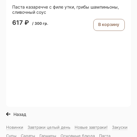
Паста казаречче с филе утки, грибы шампиньоны,
сливочный соус
617
₽
/
300
гр.
В корзину
Назад
Новинки
Завтраки целый день
Новые завтраки!
Закуски
Супы
Салаты
Гарниры
Основные блюда
Паста