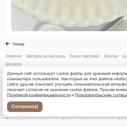
Назад
Новинки
Завтраки целый день
Новые завтраки!
Закуски
Су
Десерты
Данный сайт использует cookie-файлы для хранения инфор
компьютере пользователя. Некоторые из этих файлов необ
сайта; другие помогают улучшить пользовательский интерфе
Владивосток, ул. Суханова, 6а
означает согласие на хранение cookie-файлов. Просим вним
Политикой конфиденциальности
и
Пользовательским согла
Меню
Новости
Доставка и оплата
О нас
Ос
Согласен(а)
© 2026, Молоко и Мед
Пользовательское соглашение
Политика конфиденциальности
Публ