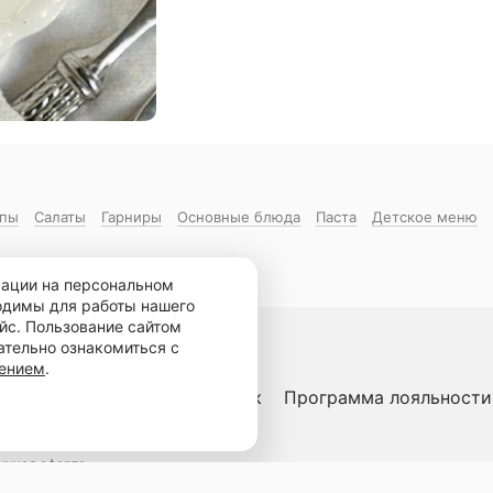
пы
Салаты
Гарниры
Основные блюда
Паста
Детское меню
мации на персональном
ходимы для работы нашего
йс. Пользование сайтом
ательно ознакомиться с
шением
.
тавить отзыв
Ваш праздник
Программа лояльности
ичная оферта