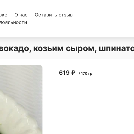
вке
О нас
Оставить отзыв
лояльности
авокадо, козьим сыром, шпина
619
₽
/
170
гр.