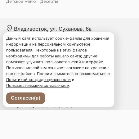
Детское меню
Десерты
Владивосток, ул. Суханова, 6а
Данный сайт использует cookie-файлы для хранения
Меню
информации на персональном компьютере
пользователя. Некоторые из этих файлов
Новости
необходимы для работы нашего сайта; другие
Доставка и оплата
помогают улучшить пользовательский интерфейс.
О нас
Пользование сайтом означает согласие на хранение
cookie-файлов. Просим внимательно ознакомиться с
Оставить отзыв
Политикой конфиденциальности
и
Ваш праздник
Пользовательским соглашением
.
Программа лояльности
Согласен(а)
+7 (423) 258-90-90
Телефон доставки
moloko.and.med@gmail.com