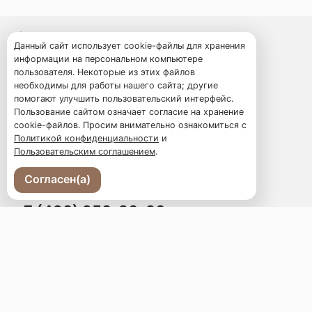
Владивосток, ул. Суханова, 6а
Данный сайт использует cookie-файлы для хранения
информации на персональном компьютере
пользователя. Некоторые из этих файлов
Меню
необходимы для работы нашего сайта; другие
Новости
помогают улучшить пользовательский интерфейс.
Доставка и оплата
Пользование сайтом означает согласие на хранение
О нас
cookie-файлов. Просим внимательно ознакомиться с
Политикой конфиденциальности
и
Оставить отзыв
Пользовательским соглашением
.
Ваш праздник
Программа лояльности
Согласен(а)
+7 (423) 258-90-90
Телефон доставки
moloko.and.med@gmail.com
Вопросы и предложения