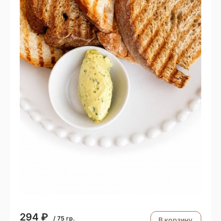
294
₽
/
75
гр.
В корзину